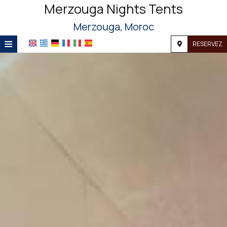
Merzouga Nights Tents
Merzouga, Moroc
≡
RESERVEZ
ACCUEIL
EMPLACEMENT
HÉBERGEMENT
INSTALLATIONS
GALERIE